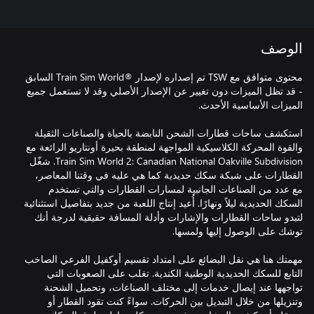
الوصف
محتوى متوافق مع TSW تم إصداره لإصدار ®Train Sim World السابق
- قد تظل الميزات دون تغيير عن الإصدار الأصلي وقد لا تستعمل جميع
استكشف ساحات قطارات الشحن النابضة بالحياة والصناعات الثقيلة
والقوة المحركة الكلاسيكية المواجهة لمنطقة بحيرة أونتاريو الرائعة مع
Train Sim World 2: Canadian National Oakville Subdivision. شغّل
القطارات على شبكة سكك حديدية كما هي عليه في وقتنا المعاصر،
مع عدد من الصناعات الجانبية لمسارات القطارات والتي تستخدم
السكك الحديدية ليلاً ونهارًا. أُعيد إنتاج اللعبة من جديد بتفاصيل استثنائية
لتبدو ساحات القطارات والإشارات وأدلة المسافة حقيقية لدرجة أنك
مهمتك هنا هي نقل البضائع على امتداد تقسيم أوكفيل الفرعي الصاخب
التابع للسكك الحديدية الوطنية الكندية. تغلب على الصعوبات التي
تواجهها عند إيصال خدمات إلى مختلف الصناعات، وتحميل الشحنة
وتنزيلها من خلال التبديل بين الحركات. سواءً كنت تقود القطار أو