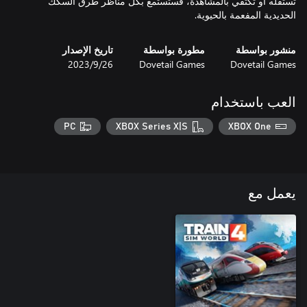
تستقله أو تكتفي بالمشاهدة، فستستمع بكل مناظر طرق السكك
الحديدية المفعمة بالحيوية.
منشور بواسطة
مطورة بواسطة
تاريخ الإصدار
Dovetail Games
Dovetail Games
26‏/9‏/2023
العب باستخدام
PC
XBOX Series X|S
XBOX One
يعمل مع