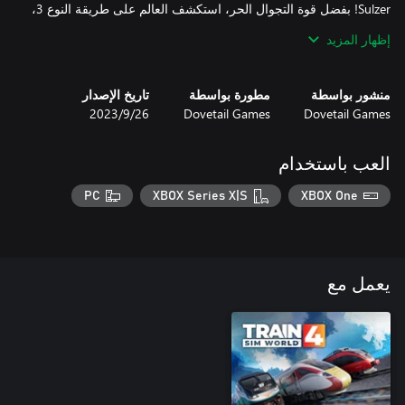
Sulzer! بفضل قوة التجوال الحر، استكشف العالم على طريقة النوع 3،
وقم باختبار Crompton كيفما تشاء.
إظهار المزيد
منشور بواسطة
مطورة بواسطة
تاريخ الإصدار
Dovetail Games
Dovetail Games
26‏/9‏/2023
العب باستخدام
PC
XBOX Series X|S
XBOX One
يعمل مع