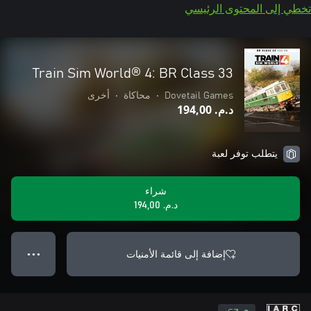
تخطي إلى المحتوى الرئيسي
Train Sim World® 4: BR Class 33
Dovetail Games
•
محاكاة
•
أخرى
د.م.‏ 194,00
يتطلب توفر لعبة
شراء
د.م.‏ 194,00
إضافة إلى قائمة الأمنيات
● ● ●