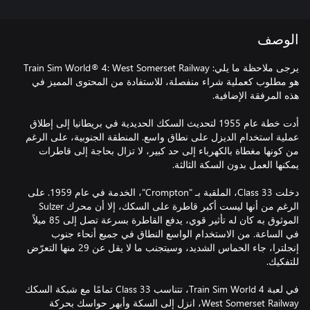
الوصف
يرجى ملاحظة ما يلي: Train Sim World® 4: West Somerset Railway
هو مطلوب كعملية شراء منفصلة، للاستفادة من المحتوى المميز في
أدت خطة عام 1955 لتحديث السكك الحديدية في بريطانيا إلى إطلاق
عملية استخدام الديزل على نطاق واسع. المنطقة الجنوبية، على الرغم
من كونها مغطاة بالكهرباء إلى حد كبير، لا تزال بحاجة إلى قاطرات
دخلت Class 33، الملقبة بـ "Crompton"، الخدمة في عام 1959. على
الرغم من أنها ليست أكبر قاطرة على السكك، إلا أن محرك Sulzer
الموثوق به كان له تأثير قوي، يدفع القاطرة بسرعة تصل إلى 85 ميلاً
في الساعة. من الاستخدام الواسع النطاق في جميع أنحاء جنوب
إنجلترا، جاء الحماس الشديد، وسيتجنب ما لا يقل عن 29 منها التعرّض
في لعبة Train Sim World 4، تتناسب Class 33 تمامًا مع شبكة السكك
West Somerset Railway، انزل إلى السكة وأبهر حواسك بحركة