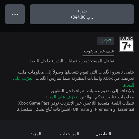
شراء
● ● ●
د.م.‏ 344,00+
7+
عنف غير مرغوب
تفاعل المستخدمين، عمليات الشراء داخل اللعبة
يتلقى ناشرو الألعاب التي تقوم بتشغيلها وصولاً إلى معلومات ملف
تعريفك في Xbox والبيانات المقترنة بينما تمارس الألعاب.
تعرّف على
المزيد
بالإضافة إلى تقديم عمليات شراء داخل التطبيق
معلومات عناصر تحكم الوالدين.
تعرّف على المزيد
تتطلب اللعبة متعددة اللاعبين عبر الإنترنت توفر Xbox Game Pass
Essential أو Premium أو Ultimate (اشتراكات تُباع بشكل منفصل).
التفاصيل
المراجعات
المزيد