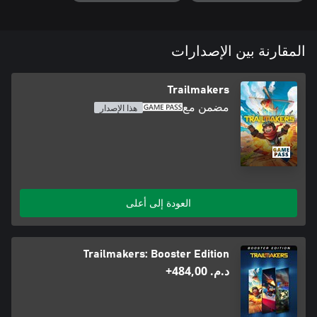
Controlled chaos, land, sea, air, and space combat awaits you and
your friends - or jump into Race Island where 14 different tracks
المقارنة بين الإصدارات
Trailmakers
مضمن مع
هذا الإصدار
In the main game mode, “Pioneers” you will dive head-first into a
breathtaking open world with loveable NPCs, challenging
enemies, and an adventurous story. Unlock new parts as you
complete missions and build different vehicles for the different
العودة إلى أعلى
You will join the Trailmakers: An elite society of engineers and are
sent out to help the population of Gregory - a community of
peaceful frogs who have been invaded by the evil BOTNAKs who
are ruthlessly mining the planet and stealing its resources.
Trailmakers: Booster Edition
د.م.‏ 484,00+