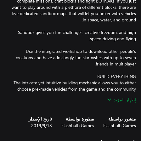
complete missions, craft blocks and fight BOTNAKs. If you just
want to play around with a plethora of different blocks, there are
five dedicated sandbox maps that will let you tinker with vehicles
Sandbox gives you fun challenges, creative freedom, and high
Use the integrated workshop to download other people’s
creations and have addictingly fun skirmishes with up to seven
The intricate yet intuitive building mechanic allows you to either
choose pre-made vehicles from the game and the community
workshop or build your own vehicles completely from scratch
إظهار المزيد
using hundreds of blocks that affect both aerodynamics,
functionality, speed, combat ability, and much more in a world
منشور بواسطة
مطورة بواسطة
تاريخ الإصدار
Flashbulb Games
Flashbulb Games
18‏/9‏/2019
Customize your character and block designs with a heap of
different skins, colors, and pattern combinations to create your