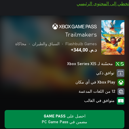
تخطي إلى المحتوى الرئيسي
Trailmakers
Flashbulb Games
•
السباق والطيران
•
محاكاة
د.م.‏ 344,00+
محسّنة لـ Xbox Series X|S
توافق ذكي
Xbox Play في أي مكان
12 من اللغات المدعمة
متوافق في الغالب
احصل على GAME PASS
مضمن في PC Game Pass