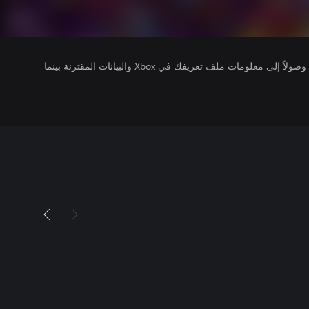
يتلقى ناشرو الألعاب التي تقوم بتشغيلها وصولاً إلى معلومات ملف تعريفك في Xbox والبيانات المقترنة بينما