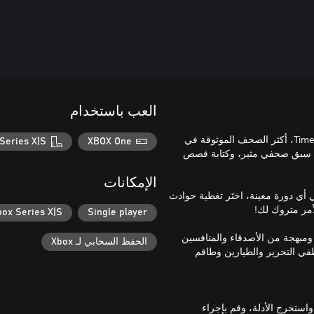
العب باستخدام
انطلق في مغامرة بين الكواكب كأول مراسل آلي لصحيفة Times & Galaxy، أكثر الصحف الموثوقة في
Series X|S
XBOX One
ى سبق صحفي مثير، وكتابة قصص
الإمكانات
 أي دورة معينة، اختَر تغطية حوادث
box Series X|S
Single player
 ومبهجة من الأصدقاء والمنافسين
الحفظ السحابي لـ Xbox
 وموظفي التحرير والطيارين وطاقم
استخرج الأدلة، وقم بإجراء