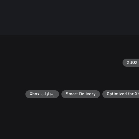
XBOX 
Optimized for X
Smart Delivery
إنجازات Xbox