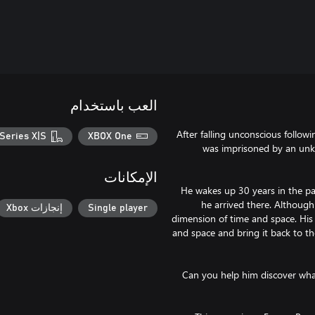
العب باستخدام
After falling unconscious follow
Series X|S
XBOX One
was imprisoned by an unkn
الإمكانات
He wakes up 30 years in the pas
he arrived there. Although
Single player
إنجازات Xbox
dimension of time and space. His 
and space and bring it back to t
Can you help him discover what