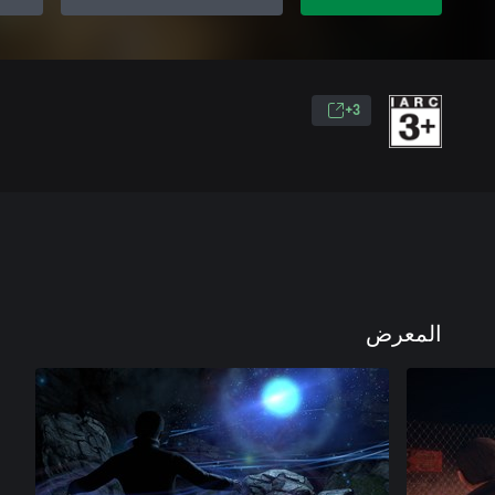
3+
المعرض