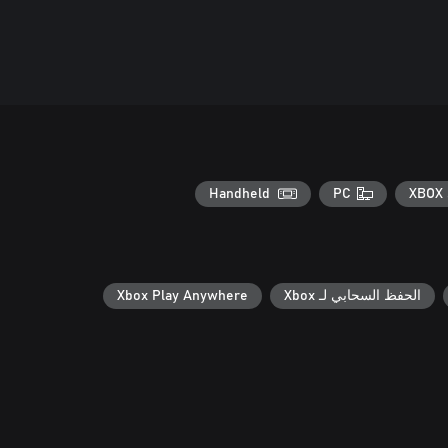
Handheld
PC
XBOX 
الحفظ السحابي لـ Xbox
Xbox Play Anywhere