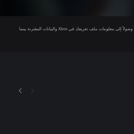
يتلقى ناشرو الألعاب التي تقوم بتشغيلها وصولاً إلى معلومات ملف تعريفك في Xbox والبيانات المقترنة بينما