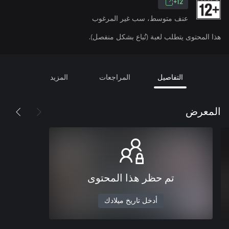
12+
عنف متوسط، سب غير المرغوب
هذا المحتوى يتطلب لعبة (تُباع بشكل منفصل).
التفاصيل
المراجعات
المزيد
المعرض
تم حظر هذا المحتوى
أدخل تاريخ ميلادك