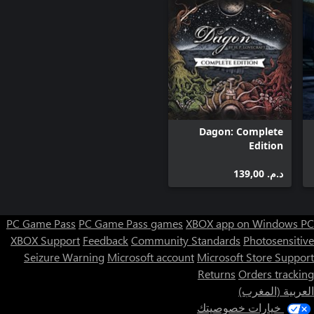
Dagon: Complete
Edition
د.م.‏ 139,00
PC Game Pass
PC Game Pass games
XBOX app on Windows PC
XBOX Support
Feedback
Community Standards
Photosensitive
Seizure Warning
Microsoft account
Microsoft Store Support
Returns
Orders tracking
العربية (المغرب)
خيارات خصوصيتك