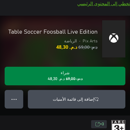
تخطي إلى المحتوى الرئيسي
Table Soccer Foosball Live Edition
Pix Arts
•
الرياضة
د.م.‏ 69,00
د.م.‏ 48,30
شراء
د.م.‏ 69,00
د.م.‏ 48,30
إضافة إلى قائمة الأمنيات
● ● ●
3+