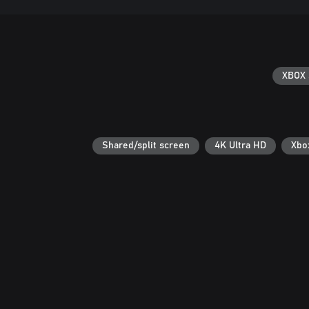
XBOX 
Shared/split screen
4K Ultra HD