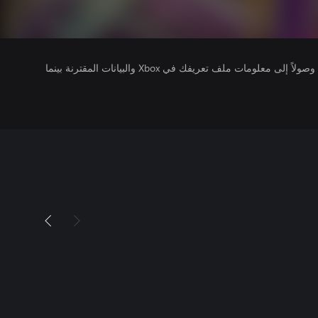
يتلقى ناشرو الألعاب التي تقوم بتشغيلها وصولاً إلى معلومات ملف تعريفك في Xbox والبيانات المقترنة بينما