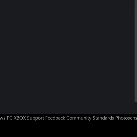
ws PC
XBOX Support
Feedback
Community Standards
Photosens