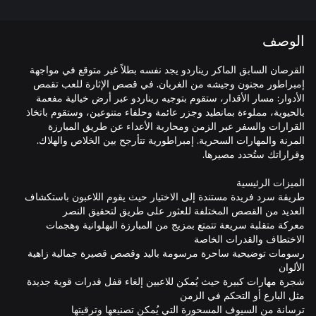
الوصف
القرصان السابق الماكر ريناردو يجد نفسه بطلاً غير متوقع في مواجهة
إمبراطور مجنون وجيشه من الغربان. في قصص الإثارة للعب تقمص
الأدوار: مسار الأقدار، ستقوم بتوجيه ريناردو عبر أرض خيالية مفعمة
بالحيوية، مملوءة بمانطيد وجزر عائمة وحلفاء متنوعين، وستقوم باتخاذ
القرارات والسفر عبر الزمن ومحاربة الأعداء عن طريق المبارزة
المرنة والمهارات السحرية. إمبراطورية تتأرجح بين الخلاص والهلاك.
طريقة سرد فريدة مستندة إلى الاختيار حيث يقوم اللاعبون باستكشاف
معركة متقلبة سريعة تتمتع بمزيج من المبارزة البهلوانية وهجمات
رسومات توضيحية ساحرة مرسومة باليد وقصص قصيرة جمالية زاهية
شجرة مهارات كبيرة حيث يُمكن للاعبين إلغاء قفل قدرات قوية جديدة