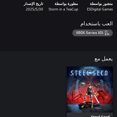
منشور بواسطة
مطورة بواسطة
تاريخ الإصدار
ESDigital Games
Storm in a TeaCup
30‏/5‏/2025
العب باستخدام
XBOX Series X|S
يعمل مع
Steel Seed