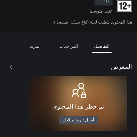
12+
عنف متوسط
هذا المحتوى يتطلب لعبة (تُباع بشكل منفصل).
التفاصيل
المراجعات
المزيد
المعرض
تم حظر هذا المحتوى
أدخل تاريخ ميلادك