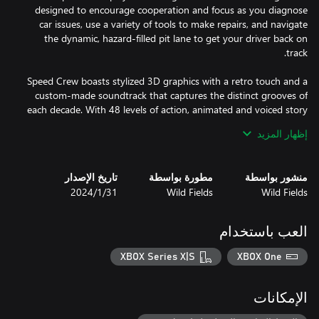
designed to encourage cooperation and focus as you diagnose
car issues, use a variety of tools to make repairs, and navigate
the dynamic, hazard-filled pit lane to get your driver back on
Speed Crew boasts stylized 3D graphics with a retro touch and a
custom-made soundtrack that captures the distinct grooves of
each decade. With 48 levels of action, animated and voiced story
cinematics, and a variety of tools and car issues to tackle, you'll
إظهار المزيد
Future updates and DLCs promise even more levels and game
منشور بواسطة
مطورة بواسطة
تاريخ الإصدار
modes to keep the excitement going. Customize your characters
Wild Fields
Wild Fields
31‏/1‏/2024
and vehicles to stand out on the track as you work together to
become the ultimate pit crew.
العب باستخدام
XBOX Series X|S
XBOX One
الإمكانات