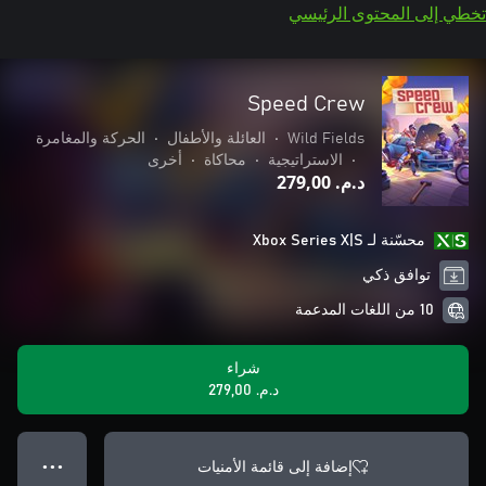
تخطي إلى المحتوى الرئيسي
Speed Crew
Wild Fields
•
العائلة والأطفال
•
الحركة والمغامرة
•
الاستراتيجية
•
محاكاة
•
أخرى
د.م.‏ 279,00
محسّنة لـ Xbox Series X|S
توافق ذكي
10 من اللغات المدعمة
شراء
د.م.‏ 279,00
إضافة إلى قائمة الأمنيات
● ● ●