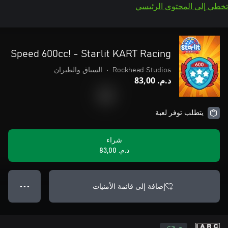
تخطي إلى المحتوى الرئيسي
Speed 600cc! - Starlit KART Racing
Rockhead Studios
•
السباق والطيران
د.م.‏ 83,00
يتطلب توفر لعبة
شراء
د.م.‏ 83,00
إضافة إلى قائمة الأمنيات
● ● ●