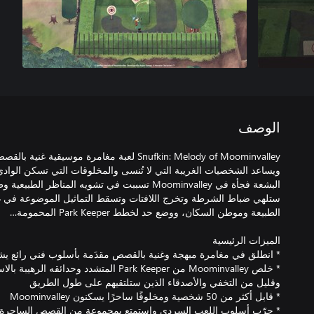
الوصف
ويساعد الشخصيات الغريبة التي لا تُنسى والمخلوقات التي تسكن الو
ستلهي ضباط الشرطة وتخرج اللافتات وتسقط التماثيل الموضوعة في غير 
* خلص Moominvalley من Park Keeper المتشدد وحدائ
* جرّب أسلوب اللعب السردي واستمتع بمجموعة من القصص الساحرة 