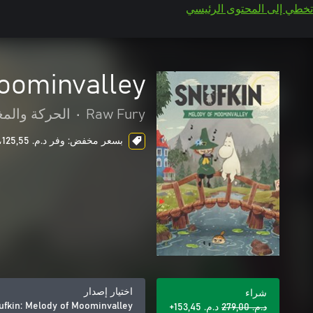
تخطي إلى المحتوى الرئيسي
Moominvalley
Raw Fury
•
الحركة والمغ
بسعر مخفض: وفر د.م.‏ 125,55، ends in 1 day
اختيار إصدار
شراء
ufkin: Melody of Moominvalley
د.م.‏ 279,00
د.م.‏ 153,45+