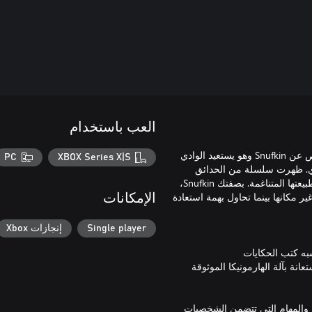
العب باستخدام
Snufkin: Melody of Moominvalley لعبة مغامرة موسيقية غنية بالقصص عن Snufkin وهو يستعيد الوادي
PC
XBOX Series X|S
ادي. ظهرت سلسلة من الحدائق
البشعة فجأة في Moominvalley تسببت في تشويه المناظر الطبيعية وطبيعتها المتناغمة. بصفتك Snufkin،
مكانها بينما تحاول بهمة استعادة
الإمكانات
Single player
إنجازات Xbox
قه الرهيبة بالاستعانة بآلة الهارمونيكا الموثوقة
والمهام التي تتضمن الشخصيات