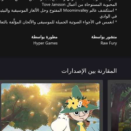
* استكشف عالم Moominvalley المفتوح وحل الألغاز ا
* انغمس في الأجواء الصوتية الجميلة للموسيقى والألحان المؤلَّفة بالتعاون مع ós
منشور بواسطة
مطورة بواسطة
Hyper Games
Raw Fury
المقارنة بين الإصدارات