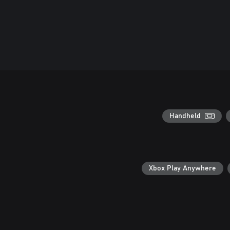
Handheld
Xbox Play Anywhere