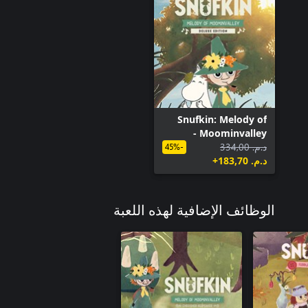
Snufkin: Melody of
Moominvalley -
د.م.‏ 334,00
الإصدار الرقمي الفاخر
-45%
د.م.‏ 183,70+
الوظائف الإضافية لهذه اللعبة