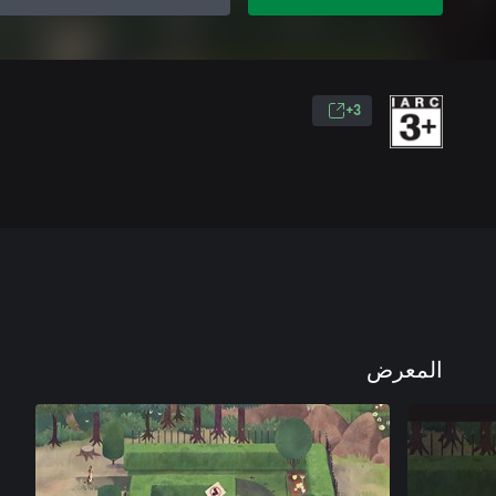
3+
المعرض