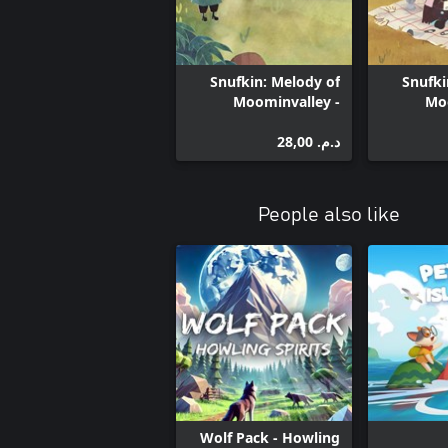
Snufkin: Melody of
Snufki
Moominvalley -
Moo
Cherished Keepsakes
Fuddle
د.م.‏ 28,00
People also like
Wolf Pack - Howling