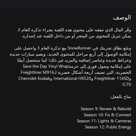
الوصف
وفّر المال الذي تنفقه على محتوى هذه اللعبة بشراء تذكرة العام 3.
وسّع نطاق تجربتك في SnowRunner مع تذكرة العام 3 واحصل على
إمكانية الوصول إلى أربع مراحل للمحتوى الجديد، ويضم سيارات جديدة
وخرائط جديدة وعناصر إضافية والمزيد غير ذلك! كما ستحصل أيضًا
على إمكانية وصول فوري إلى حزمةSave the Day Vinyl Wrap
الحصرية، التي تضيف أربعة أشكال حصرية لـFreightliner M916
وFreightliner 114SD وInternational HX520 وChevrolet Kodiak
Season 12: Public Energy