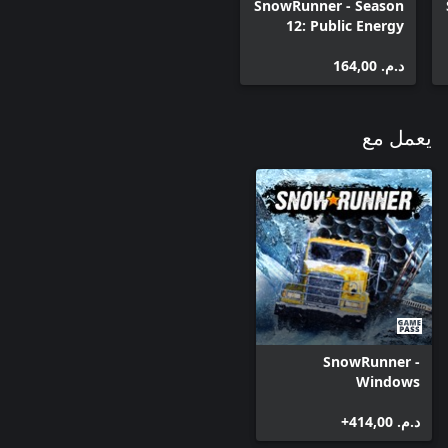
SnowRunner - Season
12: Public Energy
(Windows)
د.م.‏ 164,00
يعمل مع
SnowRunner -
Windows
د.م.‏ 414,00+