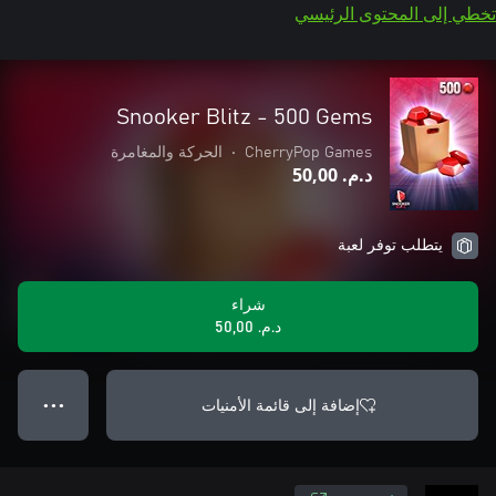
تخطي إلى المحتوى الرئيسي
Snooker Blitz - 500 Gems
CherryPop Games
•
الحركة والمغامرة
د.م.‏ 50,00
يتطلب توفر لعبة
شراء
د.م.‏ 50,00
إضافة إلى قائمة الأمنيات
● ● ●