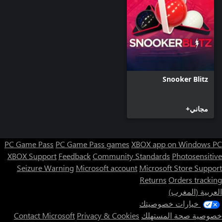
Snooker Blitz
مجاني+
PC Game Pass
PC Game Pass games
XBOX app on Windows PC
XBOX Support
Feedback
Community Standards
Photosensitive
Seizure Warning
Microsoft account
Microsoft Store Support
Returns
Orders tracking
العربية (المغرب)
خيارات خصوصيتك
خصوصية صحة المستهلك
Privacy & Cookies
Contact Microsoft