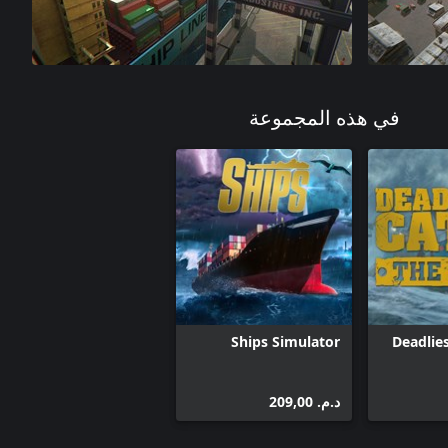
في هذه المجموعة
Ships Simulator
Deadlies
د.م.‏ 209,00