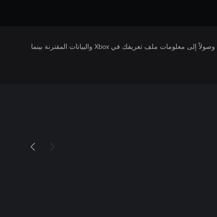
يتلقى ناشرو الألعاب التي تقوم بتشغيلها وصولاً إلى معلومات ملف تعريفك في Xbox والبيانات المقترنة بينما