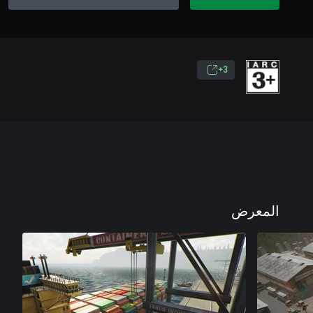
3+
المعرض