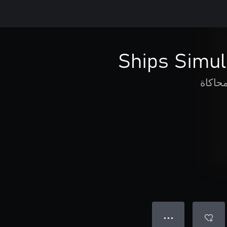
Ships Simul
حاكاة
● ● ●