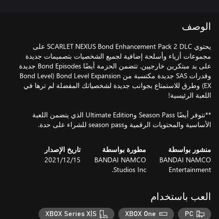
الوصف
يحتوي SCARLET NEXUS Bond Enhancement Pack 2 DLC على
مجموعات أزياء وأسلحة إضافية لجميع الشخصيات بتصميمات جديدة
على يد مبتكرين خارجيين. تتضمن الحزمة أيضًا Bond Episodes جديدة
وقدرات SAS جديدة مكتسبة من Bond Level Expansion‏ (Bond Level
EX) وطرق للاستمتاع بجوانب جديدة لشخصياتك المفضلة لم ترها في
**تتوفر أيضًا Season Pass وUltimate Edition الذي يتضمن اللعبة
الأساسية والمحتويات الرقمية وseason pass للشراء على حدة.
منشور بواسطة
مطورة بواسطة
تاريخ الإصدار
BANDAI NAMCO
BANDAI NAMCO
15‏/12‏/2021
Studios Inc.
Entertainment
العب باستخدام
XBOX Series X|S
XBOX One
PC