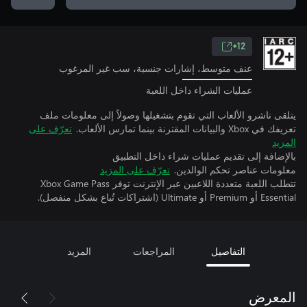
12+
عنف متوسط، إشارات جنسية، سب غير المرغوب
عمليات الشراء داخل اللعبة
يتلقى ناشرو الألعاب التي تقوم بتشغيلها وصولاً إلى معلومات ملف
تعريفك في Xbox والبيانات المقترنة بينما تمارس الألعاب.
تعرّف على
المزيد
بالإضافة إلى تقديم عمليات شراء داخل التطبيق
معلومات عناصر تحكم الوالدين.
تعرّف على المزيد
تتطلب اللعبة متعددة اللاعبين عبر الإنترنت توفر Xbox Game Pass
Essential أو Premium أو Ultimate (اشتراكات تُباع بشكل منفصل).
التفاصيل
المراجعات
المزيد
المعرض