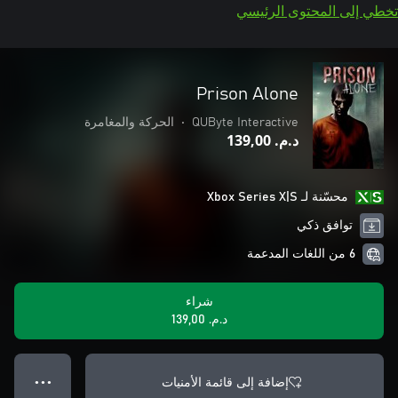
تخطي إلى المحتوى الرئيسي
Prison Alone
QUByte Interactive
•
الحركة والمغامرة
د.م.‏ 139,00
محسّنة لـ Xbox Series X|S
توافق ذكي
6 من اللغات المدعمة
شراء
د.م.‏ 139,00
إضافة إلى قائمة الأمنيات
● ● ●