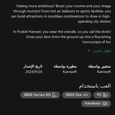
Feeling more ambitious? Boost your income and your image
through tourism! From hot air balloons to sports facilities, you
can build attractions in countless combinations to draw in high-
In Pocket Harvest, you wear the overalls, so you call the shots!
Grow your farm from the ground up into a flourishing
إظهار المزيد
In this simulation game, you manage a farm where you raise
منشور بواسطة
مطورة بواسطة
تاريخ الإصدار
virtual crops and livestock. Try to make your farm the biggest
Kairosoft
Kairosoft
26‏/9‏/2024
العب باستخدام
Plant new fields, train your workers and expand the size of your
farm. After tourism facilities become available, you will also be
XBOX Series X|S
XBOX One
PC
Handheld
When you build a field in an empty lot, your workers will plant it.