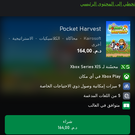
تخطي إلى المحتوى الرئيسي
Pocket Harvest
Kairosoft
•
محاكاة
•
الكلاسيكيات
•
الاستراتيجية
•
أخرى
د.م.‏ 164,00
محسّنة لـ Xbox Series X|S
Xbox Play في أي مكان
9 ميزات إمكانية وصول ذوي الاحتياجات الخاصة
5 من اللغات المدعمة
متوافق في الغالب
شراء
د.م.‏ 164,00