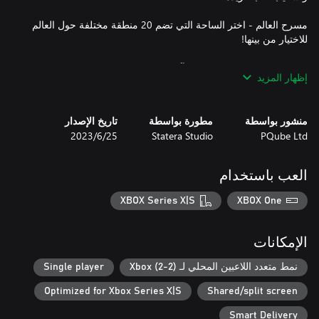
مسرح العالم - اختر الساحة التي تضم 20 منطقة مختلفة حول العالم
وقت اللعبة - تابع قصة نونو والآخرين وهم يحققون في التنظيم
إظهار المزيد
تم تضمين مخططات تحكم تنافسية ويمكن الوصول إليها، بناءً على
منشور بواسطة
مطورة بواسطة
تاريخ الإصدار
PQube Ltd
Statera Studio
25‏/6‏/2023
لعب جماعي محليًا وعبر الإنترنت مع "Rollback Netcode" للقتال عبر
الإنترنت بوقت استجابة منخفض للغاية!
العب باستخدام
XBOX Series X|S
XBOX One
الإمكانات
نمط متعدد اللاعبين المحلي لـ Xbox (2-2)
Single player
Optimized for Xbox Series X|S
Shared/split screen
Smart Delivery