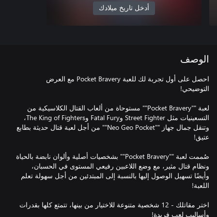
أدخل تاريخ ميلادك
الوصف
احصل على أول تجربة لك للعبة Pocket Bravery مع العرض
لعبة ""Pocket Bravery"" مستوحاة من ألعاب القتال الكلاسيكية من
التسعينيات مثل Street Fighter وFatal Fury وThe King of Fighters،
وتنقل جمال جهاز ""Neo Geo Pocket"" من أجل لعبة قتال حديثة بطابع
صُممت لعبة ""Pocket Bravery"" بشخصيات أصلية وألوان نابضة بالحياة
ونظام قتال مثير، مع وضع اللاعبين رفيعي المستوى في الحسبان،
وأيضًا تسهيل الوصول إليها بالنسبة إلى المبتدئين من أجل سهولة تعلم
اختر مقاتلك - 12 شخصية متنوعة للاختيار من بينها، تتمتع كلها بقدرات