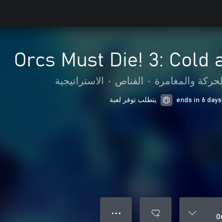
Orcs Must Die! 3: Cold
لحركة والمغامرة
•
القناص
•
الاستراتيجية
يتطلب توفر لعبة
● ● ●
O