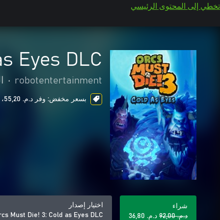
تخطي إلى المحتوى الرئيسي
 as Eyes DLC
robotentertainment
•
ا
بسعر مخفض: وفر د.م.‏ 55,20، ends in 6 days
اختيار إصدار
شراء
rcs Must Die! 3: Cold as Eyes DLC
د.م.‏ 92,00
د.م.‏ 36,80