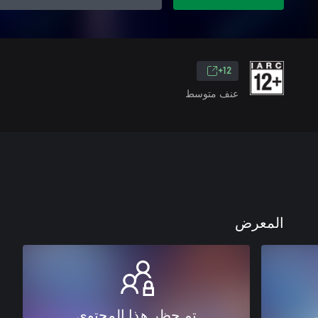
12+
عنف متوسط
المعرض
تم حظر هذا المحتوى