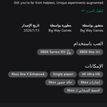
Still, you’re far from helpless. Unique experiments augmented
your canine intellect to the point that you can use weapons and
إظهار المزيد
equipment, not to mention your ability to solve puzzles. Get
ready for epic battles with bosses. Prepare to explore this
expansive game world and its many secrets and mysteries. Where
منشور بواسطة
مطورة بواسطة
تاريخ الإصدار
you actually end up depends in large measure on you. You have
Big Way Games
Big Way Games
13‏/7‏/2020
tough decisions ahead, and you’ll have to live with their
consequences. As we all know, all that is secret will one day see
the light of day. Are you daring enough to follow the path to its
العب باستخدام
bitter end and learn the truth about yourself and this daunting
world?
XBOX Series X|S
XBOX One
الإمكانات
Xbox One X Enhanced
Single player
4K Ultra HD
إنجازات Xbox
حالة حضور Xbox
الحفظ السحابي لـ Xbox