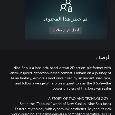
تم حظر هذا المحتوى
أدخل تاريخ ميلادك
الوصف
Nine Sols is a lore-rich, hand-drawn 2D action-platformer with
Sekiro-inspired, deflection-based combat. Embark on a journey of
Asian fantasy, explore a land once ruled by an ancient alien race,
and follow a vengeful hero on a quest to slay the 9 Sols—the
Set in the "Taopunk" world of New Kunlun, Nine Sols fuses
Eastern mythology with cyberpunk aesthetics. Beyond its rich
world-building, the game delivers a compelling narrative, as Yi’s