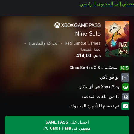
تخطي إلى المحتوى الرئيسي
Nine Sols
Red Candle Games
•
الحركة والمغامرة
•
لعبة المنصة
د.م.‏ 414,00
محسّنة لـ Xbox Series X|S
توافق ذكي
Xbox Play في أي مكان
10 من اللغات المدعمة
تم تحسينها للأجهزة المحمولة
احصل على GAME PASS
مضمن في PC Game Pass