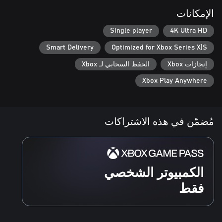
الإمكانات
Explore the interconnected regions of New Kunlun, encountering
Single player
4K Ultra HD
intriguing NPCs who offer valuable upgrades, new abilities, and
advanced technology. Unlock new paths and grow stronger as
Smart Delivery
Optimized for Xbox Series X|S
you uncover the mysteries of this lost civilization and continue
your quest for revenge.
إنجازات Xbox
الحفظ السحابي لـ Xbox
Xbox Play Anywhere
مُضمّن في هذه الاشتراكات
الكمبيوتر الشخصي
فقط