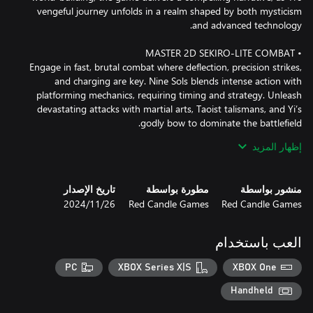
vengeful journey unfolds in a realm shaped by both mysticism
Engage in fast, brutal combat where deflection, precision strikes,
and charging are key. Nine Sols blends intense action with
platforming mechanics, requiring timing and strategy. Unleash
devastating attacks with martial arts, Taoist talismans, and Yi’s
إظهار المزيد
Face off against ancient deities and monstrous creatures in
challenging, skill-based encounters. Each boss battle pushes your
منشور بواسطة
مطورة بواسطة
تاريخ الإصدار
combat abilities to the limit, with unique enemies demanding
Red Candle Games
Red Candle Games
26‏/11‏/2024
العب باستخدام
Immerse yourself in a visually stunning world brought to life
through meticulously crafted, hand-drawn environments and
PC
XBOX Series X|S
XBOX One
fluid animations. With a distinctive art style inspired by anime
and manga, Nine Sols creates a world that feels both familiar and
Handheld