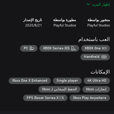
featuring redesigned and new levels, a fully rotatable camera,
إظهار المزيد
tighter movement control, and major overhauls to nearly every
منشور بواسطة
مطورة بواسطة
تاريخ الإصدار
Jump, burrow, and tail swipe your way to victory in this love
Playful Studios
Playful Studios
21‏/8‏/2020
letter to classic 3D platformers!
العب باستخدام
PC
XBOX Series X|S
XBOX One
Handheld
الإمكانات
Xbox One X Enhanced
Single player
4K Ultra HD
إنجازات Xbox
الحفظ السحابي لـ Xbox
FPS Boost Series X | S
Xbox Play Anywhere