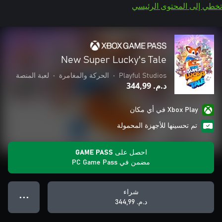
تخطي إلى المحتوى الرئيسي
New Super Lucky's Tale
Playful Studios
•
الحركة والمغامرة
•
لعبة المنصة
د.م.‏ 344,99
Xbox Play في أي مكان
تم تحسينها للأجهزة المحمولة
احصل على GAME PASS
مضمن في PC Game Pass
شراء
● ● ●
د.م.‏ 344,99