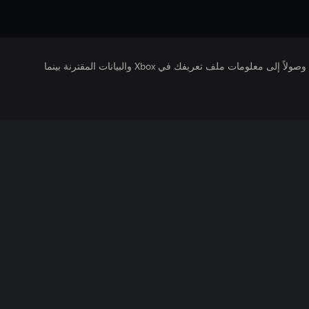
يتلقى ناشرو الألعاب التي تقوم بتشغيلها وصولاً إلى معلومات ملف تعريفك في Xbox والبيانات المقترنة بينما