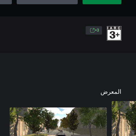
3+
المعرض