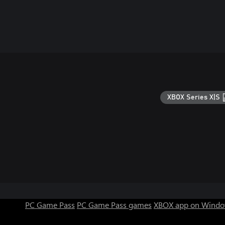
XBOX Series X|S
PC Game Pass
PC Game Pass games
XBOX app on Windo