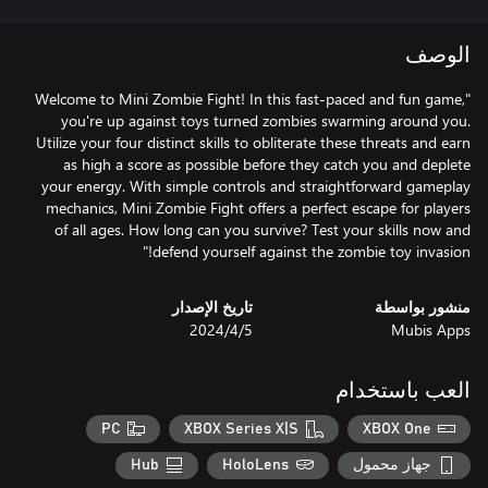
الوصف
"Welcome to Mini Zombie Fight! In this fast-paced and fun game,
you're up against toys turned zombies swarming around you.
Utilize your four distinct skills to obliterate these threats and earn
as high a score as possible before they catch you and deplete
your energy. With simple controls and straightforward gameplay
mechanics, Mini Zombie Fight offers a perfect escape for players
of all ages. How long can you survive? Test your skills now and
defend yourself against the zombie toy invasion!"
منشور بواسطة
تاريخ الإصدار
Mubis Apps
5‏/4‏/2024
العب باستخدام
PC
XBOX Series X|S
XBOX One
جهاز محمول
HoloLens
Hub