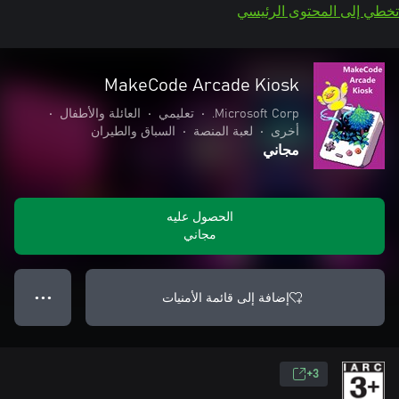
تخطي إلى المحتوى الرئيسي
MakeCode Arcade Kiosk
Microsoft Corp.
•
تعليمي
•
العائلة والأطفال
•
أخرى
•
لعبة المنصة
•
السباق والطيران
مجاني
الحصول عليه
مجاني
إضافة إلى قائمة الأمنيات
● ● ●
3+