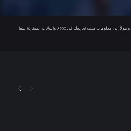
يتلقى ناشرو الألعاب التي تقوم بتشغيلها وصولاً إلى معلومات ملف تعريفك في Xbox والبيانات المقترنة بينما