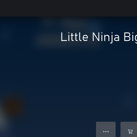
Little Ninja B
● ● ●