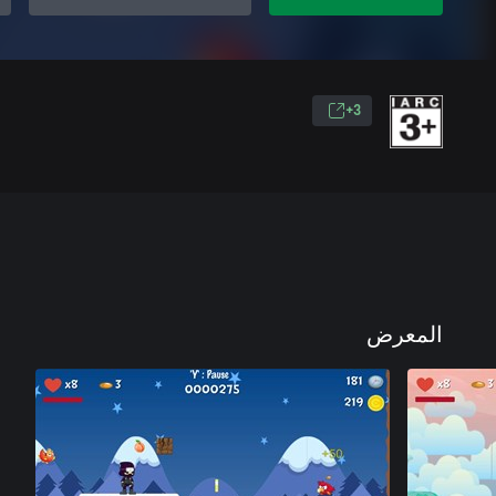
3+
المعرض