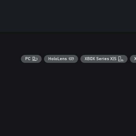
PC
HoloLens
XBOX Series X|S