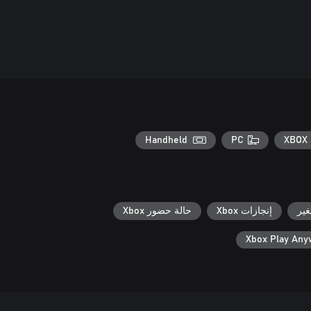
Handheld
PC
XBOX 
ير
إنجازات Xbox
حالة حضور Xbox
Xbox Play An