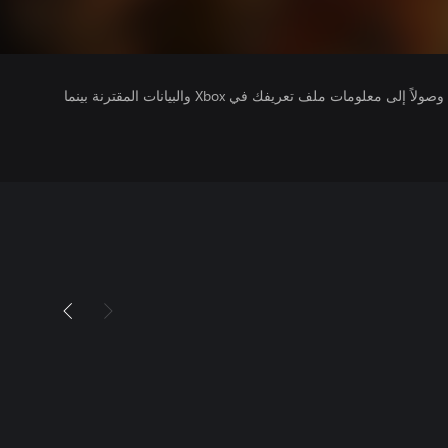
يتلقى ناشرو الألعاب التي تقوم بتشغيلها وصولاً إلى معلومات ملف تعريفك في Xbox والبيانات المقترنة بينما