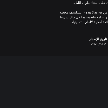
• بيئة Retro Slasher: ارجع بالوقت إلى عام 1987 مع الألغاز المستوحاة من Slasher هذه - استكشف محطة
من حقبة ماضية، بما في ذلك شريط
أصلية لألحان الثمانينيات
تاريخ الإصدار
31‏/5‏/2023