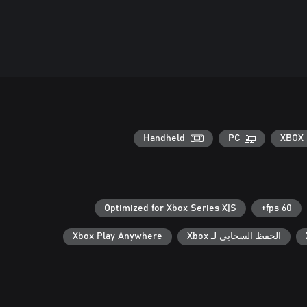
Handheld
PC
XBOX 
Optimized for Xbox Series X|S
60 fps+
الحفظ السحابي لـ Xbox
Xbox Play Anywhere