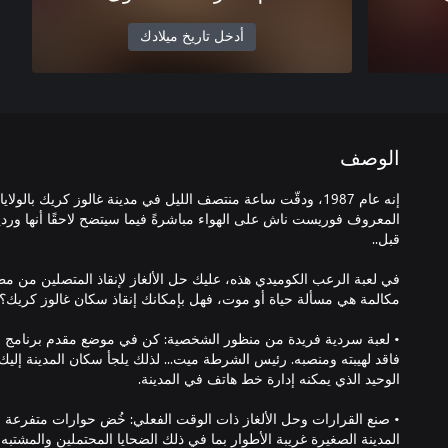
أدخل تاريخ ميلادك
الوصف
إنه عام 1987، ودقّت ساعة منتصف الليل في مدينة غالوز كريك بالول
المعروف فوريست ناش على الهواء مباشرةً فيما سيتضح لاحقًا أنها وردي
في لعبة الرعب الكوميدي هذه، عليك حل الألغاز لإنقاذ المتصلين من 
• لعبة سردية فريدة من منظور الشخصية: كن في موضع مقدم برنامج حو
فاقد لهيبته ومنصبه. رئيس الشرطة ميت... لذلك يلجأ سكان المدينة إل
• صنع القرارات وحل الألغاز ذات الوقت الفعلي: خُض حوارات متفرع
المدينة الصغيرة غريبة الأطوار بما في ذلك الضحايا المحتملين والمشت