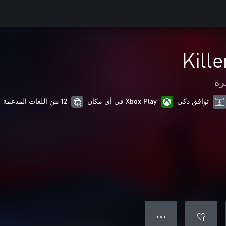
Kill
رة
توافق ذكي
Xbox Play في أي مكان
12 من اللغات المدعمة
● ● ●