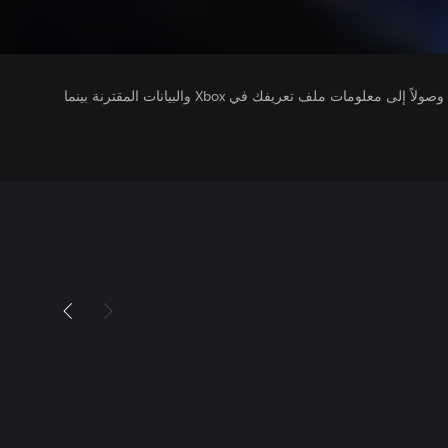
يتلقى ناشرو الألعاب التي تقوم بتشغيلها وصولاً إلى معلومات ملف تعريفك في Xbox والبيانات المقترنة بينما