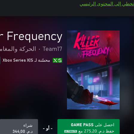
تخطي إلى المحتوى الرئيسي
er Frequency
Team17
•
الحركة والمغام
محسّنة لـ Xbox Series X|S
احصل على GAME PASS
شراء
- أو -
حفظ
د.م.‏ 275,20
مع
د.م.‏ 344,00