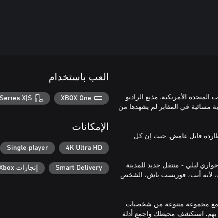
العب باستخدام
ايات المتحدة الأمريكية. مذيع الراديو
Series X|S
XBOX One
ة مسائية في المقابر لم يشهدها من
الإمكانات
مطاردة قاتل غامض. حيث إن كل
Single player
4K Ultra HD
اري ليلي - منتقل جديد للمدينة
Smart Delivery
إنجازات Xbox
يك، لأنه أنت، فوريست ناش، الشخص
ة مع مجموعة متنوعة من شخصيات
به بهم. استكشف محيطك واجمع أدلة