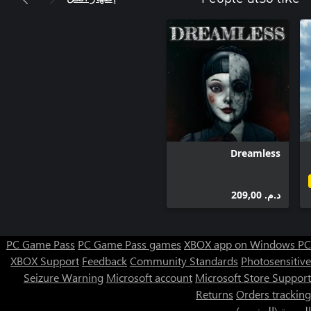
Dreamless
د.م.‏ 209,00
PC Game Pass
PC Game Pass games
XBOX app on Windows PC
XBOX Support
Feedback
Community Standards
Photosensitive
Seizure Warning
Microsoft account
Microsoft Store Support
Returns
Orders tracking
العربية (المغرب)