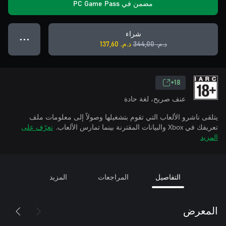
مضمن في PC Game Pass
شراء
● ● ●
د.م.‏ 344,00
د.م.‏ 137,60
18+
عنف صريح، لغة حادة
يتلقى ناشرو الألعاب التي تقوم بتشغيلها وصولاً إلى معلومات ملف
تعريفك في Xbox والبيانات المقترنة بينما تمارس الألعاب.
تعرّف على
المزيد
التفاصيل
المراجعات
المزيد
المعرض