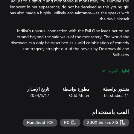
adjust to a difficult and monotonous monastery life. Humble and
innocent in her appearance, do not be deceived as this young girl
has also made a highly unlikely acquaintance—as she speaks with
Indika’s unusual connection with the Evil One leads her on an
errand beyond the safe walls of the monastery. The world she
discovers can only be described as a wild combination of comedy
and tragedy straight out of the novels by Dostoyevski and
إظهار المزيد
The subjects of religion and authority are prevalent throughout
Indika’s journey and she’ll be faced with many questions along
منشور بواسطة
مطورة بواسطة
تاريخ الإصدار
the way. Guide her to find the answers one by one before she
11 bit studios
Odd Meter
17‏/5‏/2024
Odd Meter is a small, independent studio formerly based in
العب باستخدام
Moscow and now operating out of Kazakhstan. Its members put
aesthetics at the forefront and aren’t afraid to tread the fine line
Handheld
PC
XBOX Series X|S
of ethical norms. Their game is a great testament to that, as
INDIKA constitutes an open challenge to the industry's