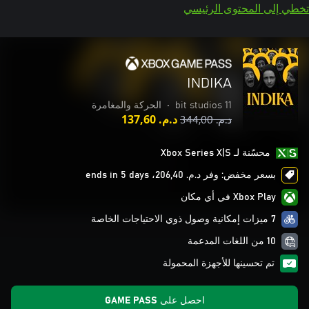
تخطي إلى المحتوى الرئيسي
INDIKA
11 bit studios
•
الحركة والمغامرة
د.م.‏ 344,00
د.م.‏ 137,60
محسّنة لـ Xbox Series X|S
بسعر مخفض: وفر د.م.‏ 206,40، ends in 5 days
Xbox Play في أي مكان
7 ميزات إمكانية وصول ذوي الاحتياجات الخاصة
10 من اللغات المدعمة
تم تحسينها للأجهزة المحمولة
احصل على GAME PASS