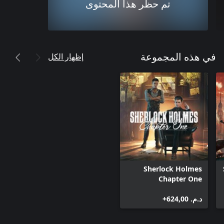
تم حظر هذا المحتوى
إظهار الكل
في هذه المجموعة
Sherlock Holmes
Chapter One
د.م.‏ 624,00+