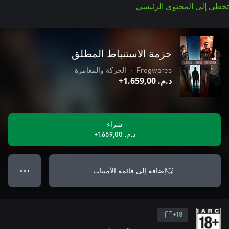
تخطي إلى المحتوى الرئيسي
حزمة الاستنباط المطلق
Frogwares
•
الحركة والمغامرة
د.م.‏ 1.659,00+
شراء
د.م.‏ 1.659,00+
إضافة إلى قائمة الأمنيات
● ● ●
18+