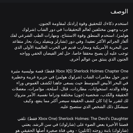
الوصف
جرب وجهين مختلفين لعالم التحقيقات! في دور الشاب (شرلوك
هولمز)، استخدم المنطق وقوة الاستنتاج، ومهارات الطب الشرعي لفك
ألغاز الجرائم الأكثر تعقيدا. وفي دور (تشارلز وينفيلد ريد)، بحار متقاعد
من البحرية الأمريكية ومحارب قديم في الحرب العالمية الأولى الذي
توجب عليه أن يصبح محققا خاصا، حل لغز الفيضان الخفي وواجه
Sherlock Holmes Chapter One (Xbox X|S فقط): قصة بوليسية مثيرة
تدور حول مغامرات الشاب (شرلوك هولمز) في جزيرة غريبة وخطيرة
في البحر الأبيض المتوسط حيث يسعى جاهدا لكشف الغموض وراء
وفاة والدته. استجوابات، مطاردات، قتال، أسلحة، مؤامرات، معضلات
الحقيقة والكذب، شخصية (جون) مختلفة ودراما نفسية. الأمر متروك
لك لتقرر ما إذا كان كشف الحقيقة سيضر أكثر مما ينفع، وكيف
Sherlock Holmes: The Devil's Daughter (Xbox One فقط): تلقي
قصتنا الأخيرة بعض الضوء على (شارلوك) في سن الرشد. يعتني
(شارلوك) بابنة زوجته (كاتلين) - وهي فتاة صغيرة أصلها الحقيقي هو