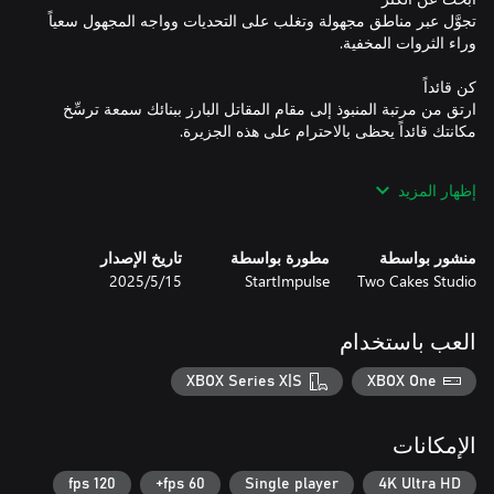
تجوَّل عبر مناطق مجهولة وتغلب على التحديات وواجه المجهول سعياً
ارتق من مرتبة المنبوذ إلى مقام المقاتل البارز ببنائك سمعة ترسِّخ
إظهار المزيد
انطلق في مغامرة استكشاف الجزيرة. تعمّق في ألغازها واكتشف
الأماكن المخفية واكشف أسرارها المحفوظة بعناية.
منشور بواسطة
مطورة بواسطة
تاريخ الإصدار
Two Cakes Studio
StartImpulse
15‏/5‏/2025
العب باستخدام
XBOX Series X|S
XBOX One
الإمكانات
120 fps
60 fps+
Single player
4K Ultra HD