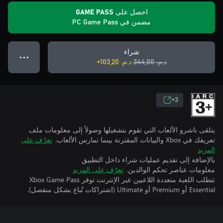
احصل على GAME PASS
مضمن في PC Game Pass
شراء
● ● ●
د.م.‏ 344,00
د.م.‏ 103,20+
3+
يتلقى ناشرو الألعاب التي تقوم بتشغيلها وصولاً إلى معلومات ملف
تعريفك في Xbox والبيانات المقترنة بينما تمارس الألعاب.
تعرّف على
المزيد
بالإضافة إلى تقديم عمليات شراء داخل التطبيق
معلومات عناصر تحكم الوالدين.
تعرّف على المزيد
تتطلب اللعبة متعددة اللاعبين عبر الإنترنت توفر Xbox Game Pass
Essential أو Premium أو Ultimate (اشتراكات تُباع بشكل منفصل).