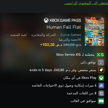
تخطي إلى المحتوى الرئيسي
Human Fall Flat
Curve Games
•
الحركة والمغامرة
•
لعبة المنصة
•
الأحجية والتريفيا
د.م.‏ 344,00
د.م.‏ 103,20+
محسّنة لـ Xbox Series X|S
توافق ذكي
بسعر مخفض: وفر د.م.‏ 240,80، ends in 5 days
Xbox Play في أي مكان
6 ميزات إمكانية وصول ذوي الاحتياجات الخاصة
8 من اللغات المدعمة
متوافق في الغالب