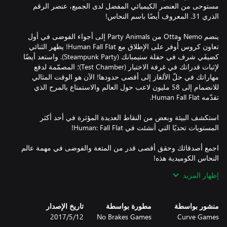
مستوحى من العنصر الكيميائي المفضل لدى الجميع، عنصر الرقم
ينضم Nemo وOtta من Party Animals إلى أجواء الفوضى في أول
تعاون كروس أوفر على الإطلاق مع Human Fall Flat! يظهر الثنائي
كضيفَي شرف في حفلة ستيمبانك (Steampunk Party). واستعد أيضًا
لإثبات قدراتك في غرفة الاختبار (Test Chamber)؛ المصمّمة لدفع
مهاراتك في حلّ الألغاز إلى أقصى حدودها! الآن هو الوقت المثالي
للانضمام إلى 58 مليون لاعب حول العالم والاستمتاع بالمرح الذي
استكشف البيئة وبعض من النقاط العديدة المؤثرة في أحد أكثر
اجمع أصدقائك وحقق أقصى قدر من المتعة والفوضى في مهمة عالم
إظهار المزيد
العب منفردًا أو مع بأصدقائك؛ سبعة أصدقاء بجانبك في لعبة تعاونية
منشور بواسطة
مطورة بواسطة
تاريخ الإصدار
يضم أحدث مستوى فوز في مسابقة الورشة جميع التقنيات المتقدمة
Curve Games
No Brakes Games
12‏/5‏/2017
التي يمكن أن يحلم بها أي عالم، حتى لو كانت تلك الأحلام تتضمن