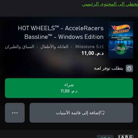
تخطي إلى المحتوى الرئيسي
HOT WHEELS™ - AcceleRacers
Bassline™ - Windows Edition
Milestone S.r.l.
•
العائلة والأطفال
•
السباق والطيران
د.م.‏ 11,00
يتطلب توفر لعبة
شراء
د.م.‏ 11,00
إضافة إلى قائمة الأمنيات
● ● ●