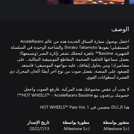
الوصف
احتفل بوصول سيارة السباق الجديدة هذه من عالم AcceleRacers
المستقبلي! يقودها Shirako Takamoto والشاحنة الوحيدة في السلسلة
الشهيرة، Bassline™ جاهزة لتجعلك تشعر بإثارة النصر (وتسمعها!)
بفضل سماعتها الخلفية الضخمة: المقاطع الموسيقية المثالية… على
مضاميرك! ومن يحاول إيقافك، عليه مواجهة الموسيقى! فاستعد
للصعود على المنصة، بفضل صوت من نوع آخر أيضًا: ألحان المحرك ذي
لا يجب أن تنقص مجموعتك هذه المركبة، فارفع الصوت واجعل
هذا الـDLC متضمن في HOT WHEELS™ Pass Vol. 1
منشور بواسطة
مطورة بواسطة
تاريخ الإصدار
Milestone S.r.l.
Milestone S.r.l.
13‏/7‏/2022