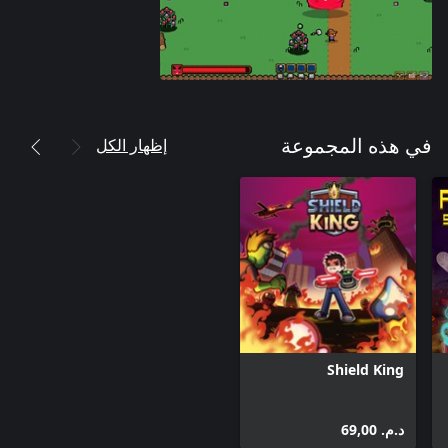
إظهار الكل
في هذه المجموعة
Shield King
د.م.‏ 69,00