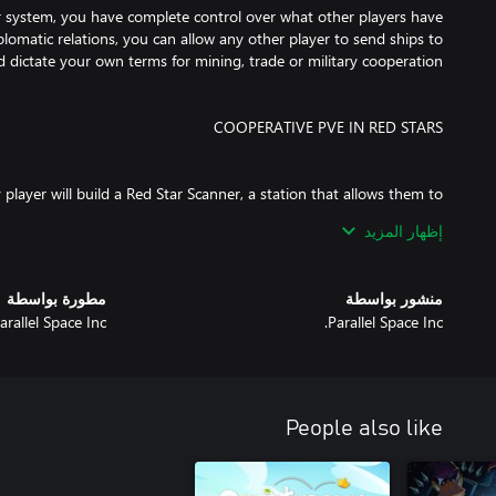
r system, you have complete control over what other players have
iplomatic relations, you can allow any other player to send ships to
 player will build a Red Star Scanner, a station that allows them to
s. These stars have a small lifetime and will go supernova after 10
إظهار المزيد
منشور بواسطة
مطورة بواسطة
operate with any other players that have ships in that star system,
arallel Space Inc.
Parallel Space Inc.
ieve Artifacts from the Red Star planets, and jump back before the
ched in the home star and will yield necessary resources for trade,
ents. Higher level Red Stars offer more challenging enemies and
People also like