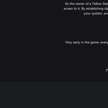
As the owner of a Yellow Sta
access to it. By establishing d
Very early in the game, every
jump ships to detected Red Star
The goal in the Red Star is to co-
P
defeat the NPC ships, retr
Supernova. Artifacts can be resear
mining and combat advancem