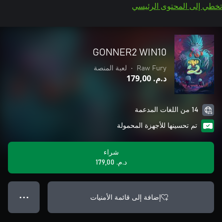
تخطي إلى المحتوى الرئيسي
GONNER2 WIN10
Raw Fury
•
لعبة المنصة
د.م.‏ 179,00
14 من اللغات المدعمة
تم تحسينها للأجهزة المحمولة
شراء
د.م.‏ 179,00
إضافة إلى قائمة الأمنيات
● ● ●