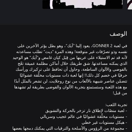
الوصف
في لعبة GONNER 2، يعود إلينا "آيك"، وهو بطل يؤثر الآخرين على
نفسه وذو تصرّفات غير متوقعة! وهذه المرة "ديث" تطلب مساعدته
لأنه قد تم الاستيلاء على عرينها من قِبَل كيان غامض و"آيك" هو الوحيد
الذي يمكنه مساعدتها. شق طريقك خلال أماكن مظلمة عميقة تعّج
بالفوضى والألوان الساطعة، وحاول أن تحافظ على تركيزك ورأسك
حرفيًا في خضم كل ذلك!! إنها لعبة ذات مستويات مخلّقة عشوائيًا
تتضمّن عناصر شبيهة بالألعاب من نوع روجلايت. لن تشعر بالملل أبدًا
مع هذه اللعبة وستستمتع بتجربة الألوان والفوضى بطريقة لم تشهدها
- مجموعة من الرؤوس والأسلحة والترقيات التي يمكنك دمجها بعضها