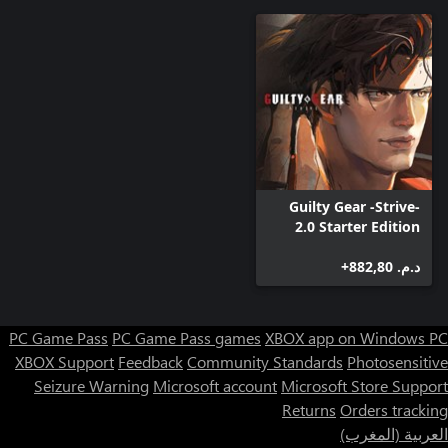
Guilty Gear -Strive-
2.0 Starter Edition
د.م.‏ 882,80+
PC Game Pass
PC Game Pass games
XBOX app on Windows PC
XBOX Support
Feedback
Community Standards
Photosensitive
Seizure Warning
Microsoft account
Microsoft Store Support
Returns
Orders tracking
العربية (المغرب)