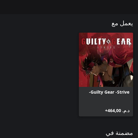
يعمل مع
※يتطلب هذا المحتوى استخدام اللعبة الكاملة (تباع بشكل منفصل).
※تتطلب ألوان شخصيات المحتوى الرقمي القابل للتنزيل أن تكون
الشخصيات متاحة حتى يتم استخدامها.
Guilty Gear -Strive-
د.م.‏ 464,00+
مضمنة في