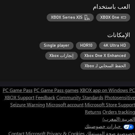
العب باستخدام
XBOX Series X|S
XBOX One
الإمكانات
Single player
HDR10
4K Ultra HD
Xbox One X Enhanced
إنجازات Xbox
الحفظ السحابي لـ Xbox
PC Game Pass
PC Game Pass games
XBOX app on Windows PC
XBOX Support
Feedback
Community Standards
Photosensitive
Seizure Warning
Microsoft account
Microsoft Store Support
Returns
Orders tracking
العربية (المغرب)
خيارات خصوصيتك
خصوصية صحة المستهلك
Privacy & Cookies
Contact Microsoft