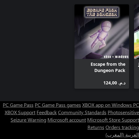
Escape from the
Dungeon Pack
د.م.‏ 124,00
PC Game Pass
PC Game Pass games
XBOX app on Windows PC
XBOX Support
Feedback
Community Standards
Photosensitive
Seizure Warning
Microsoft account
Microsoft Store Support
Returns
Orders tracking
العربية (المغرب)