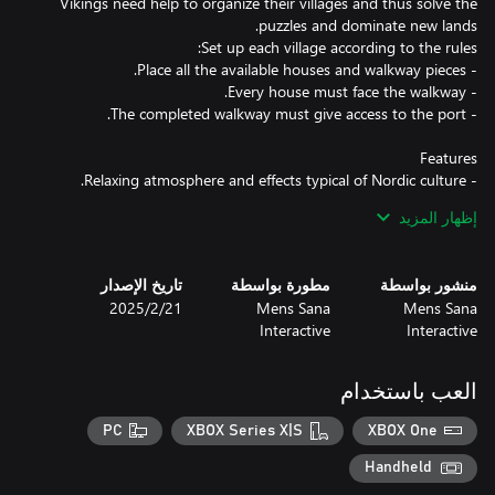
Vikings need help to organize their villages and thus solve the
إظهار المزيد
منشور بواسطة
مطورة بواسطة
تاريخ الإصدار
The puzzles are simple in the early islands, but it gets challenging
Mens Sana
Mens Sana
21‏/2‏/2025
as you advance in the exploration. If you prefer a more relaxing
Interactive
Interactive
Whenever you want, you can enable the Casual Mode in the
العب باستخدام
When selected, it shows a suggested shape for the walkway.
PC
XBOX Series X|S
XBOX One
Handheld