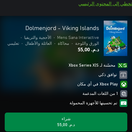
تخطي إلى المحتوى الرئيسي
Dolmenjord - Viking Islands
Mens Sana Interactive
•
الأحجية والتريفيا
•
الورق واللوحة
•
محاكاة
•
العائلة والأطفال
•
تعليمي
د.م.‏ 55,00
محسّنة لـ Xbox Series X|S
توافق ذكي
Xbox Play في أي مكان
1 من اللغات المدعمة
تم تحسينها للأجهزة المحمولة
شراء
د.م.‏ 55,00