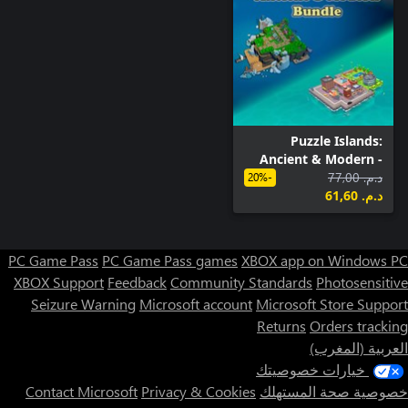
Puzzle Islands:
Ancient & Modern -
د.م.‏ 77,00
Bundle
-20%
د.م.‏ 61,60
PC Game Pass
PC Game Pass games
XBOX app on Windows PC
XBOX Support
Feedback
Community Standards
Photosensitive
Seizure Warning
Microsoft account
Microsoft Store Support
Returns
Orders tracking
العربية (المغرب)
خيارات خصوصيتك
خصوصية صحة المستهلك
Privacy & Cookies
Contact Microsoft