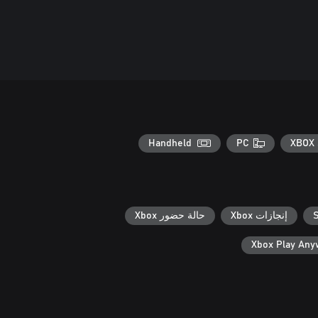
Handheld
PC
XBOX 
S
إنجازات Xbox
حالة حضور Xbox
Xbox Play An