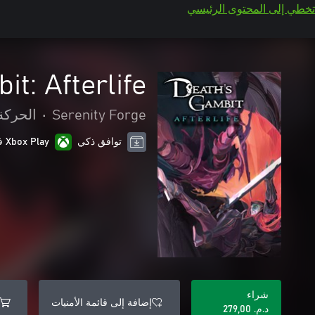
تخطي إلى المحتوى الرئيسي
it: Afterlife
Serenity Forge
•
الحركة
توافق ذكي
Xbox Play في أي مكان
شراء
إضافة إلى قائمة الأمنيات
د.م.‏ 279,00