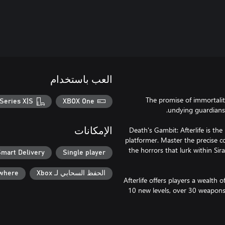
العب باستخدام
The promise of immortality
Series X|S
XBOX One
Death's Gambit: Afterlife is th
الإمكانات
platformer. Master the precise co
the horrors that lurk within Si
mart Delivery
Single player
الحفظ السحابي لـ Xbox
ywhere
Afterlife offers players a wealth
10 new levels, over 30 weapons