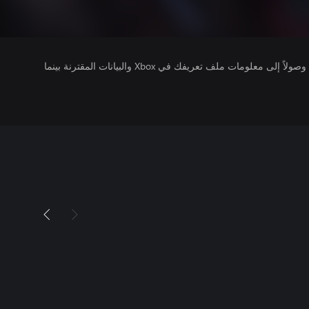
يتلقى ناشرو الألعاب التي تقوم بتشغيلها وصولاً إلى معلومات ملف تعريفك في Xbox والبيانات المقترنة بينما