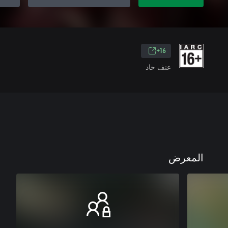
16+
عنف حاد
المعرض