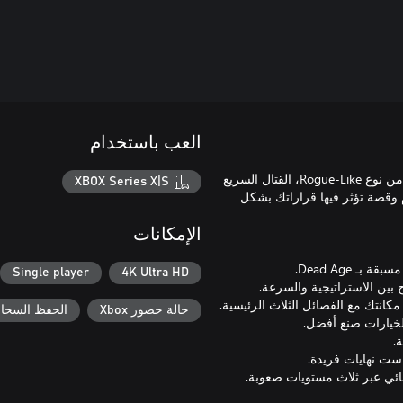
العب باستخدام
Dead Age 2 هو مزيج فريد من البقاء على قيد الحياة، الإدارة، الأحداث من نوع Rogue-Like، القتال السريع
XBOX Series X|S
ام وقصة تؤثر فيها قراراتك بشكل
الإمكانات
Single player
4K Ultra HD
حالة حضور Xbox
الحفظ السحابي ل