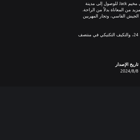
الإعداد: بعد عشر سنوات من بداية نهاية العالم بفيروس الزومبي، يسعى مخيم Jack للوصول إلى مدينة
لمزيد من المعاناة بدلاً من الراحة.
لجيش القاسي، وتجار المهربين
تطور اللعب: يسمح القتال الدوري المحسن باستخدام ديناميكي لمهارات 24، والتكيف التكتيكي في منتصف
لفات من خلال المهام والتجارة،
تاريخ الإصدار
8‏/8‏/2024
ات، وتحسين جودة حياة الناجين، مما
سية المحتملة، مما يؤدي إلى عدة
ر إعادة اللعبية العالية مع الترقيات