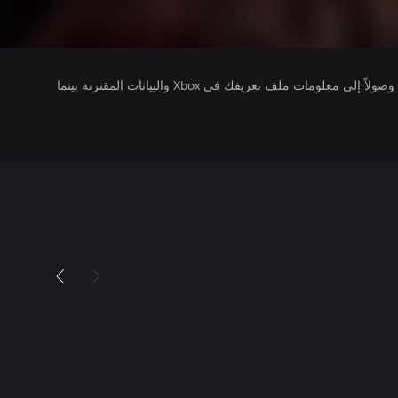
يتلقى ناشرو الألعاب التي تقوم بتشغيلها وصولاً إلى معلومات ملف تعريفك في Xbox والبيانات المقترنة بينما