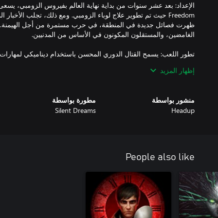
Freedom حيث تم تطوير علاج لوباء الزومبي. ومع ذلك، تجلب الأخبار ا
ظهرت فصائل جديدة في المنطقة، في حرب مستمرة من أجل الهيمنة. ا
إظهار المزيد
استكشاف العالم وعلاقات الفصائل: استكشاف مواقع متنوعة، وتكوين تحا
منشور بواسطة
مطورة بواسطة
Silent Dreams
Headup
عمليات القاعدة: إدارة قاعدة ثلاثية الأبعاد لصنع الحرف، وترقية الدفاع
تأثير القرار: تؤثر قراراتك على ديناميكية الفصائل، والعلاقات، والرومان
People also like
تحدي الموت النهائي: تصفح تحديات البقاء مع خطر الموت النهائي، مما يوف
والمزايا الجديدة عبر جولات اللعب.