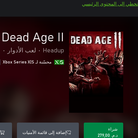
تخطي إلى المحتوى الرئيسي
Dead Age II
Headup
•
لعب الأدوار
•
ا
محسّنة لـ Xbox Series X|S
شراء
إضافة إلى قائمة الأمنيات
د.م.‏ 279,00