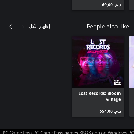
د.م.‏ 69,00
إظهار الكل
People also like
Lost Records: Bloom
& Rage
د.م.‏ 554,00
PC Game Pass
PC Game Pass games
XBOX app on Windows PC