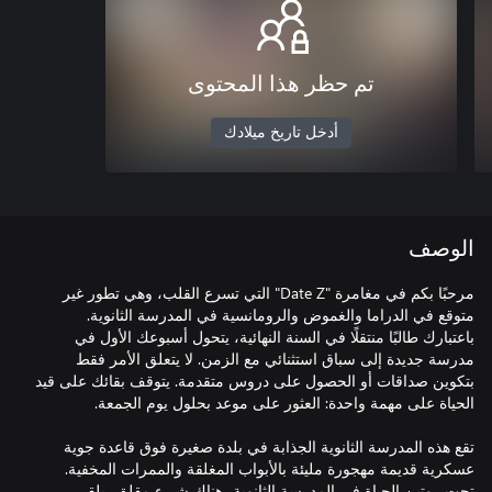
تم حظر هذا المحتوى
أدخل تاريخ ميلادك
الوصف
مرحبًا بكم في مغامرة "Date Z" التي تسرع القلب، وهي تطور غير
متوقع في الدراما والغموض والرومانسية في المدرسة الثانوية.
باعتبارك طالبًا منتقلًا في السنة النهائية، يتحول أسبوعك الأول في
مدرسة جديدة إلى سباق استثنائي مع الزمن. لا يتعلق الأمر فقط
بتكوين صداقات أو الحصول على دروس متقدمة. يتوقف بقائك على قيد
تقع هذه المدرسة الثانوية الجذابة في بلدة صغيرة فوق قاعدة جوية
عسكرية قديمة مهجورة مليئة بالأبواب المغلقة والممرات المخفية.
تحت روتين الحياة في المدرسة الثانوية، هناك شيء مقلق، يلقي