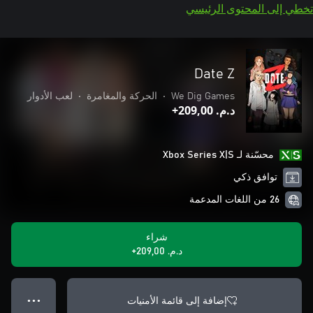
تخطي إلى المحتوى الرئيسي
Date Z
We Dig Games
•
الحركة والمغامرة
•
لعب الأدوار
د.م.‏ 209,00+
محسّنة لـ Xbox Series X|S
توافق ذكي
26 من اللغات المدعمة
شراء
د.م.‏ 209,00+
إضافة إلى قائمة الأمنيات
● ● ●