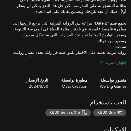
بظلاله المشؤومة على المدرسة. لكن حل هذا اللغز يمكن أن ينتظر.
يجمع فيلم "Date Z" ببراعة بين الرواية المرئية التي يرجع تاريخها إلى
مغامرة غامضة غامضة. قم باجتياز متاهة الحياة في المدرسة الثانوية،
وسحر التواريخ المحتملة، واتخذ القرارات التي ستشكل مصيرك
رواية مرئية تعتمد على الاختيار للمواعدة: قراراتك تحدد مسار روايتك
ونتيجة القصة. اربح القلوب، وتأمين هذا التاريخ الحاسم، وتأكد من
إظهار المزيد
نهايات متعددة: تؤدي المسارات التي تختارها إلى نتائج مختلفة، مما
منشور بواسطة
مطورة بواسطة
تاريخ الإصدار
مواعدة خمس شخصيات فريدة من نوعها: انطلق في مغامرة
We Dig Games
Mass Creation
30‏/8‏/2024
رومانسية في المدرسة الثانوية مع خمس فتيات متميزات، كل واحدة
لها شخصيتها الفردية وخلفيتها الدرامية وربما دورًا تلعبه في اللغز
العب باستخدام
استكشاف جداول زمنية متعددة: باستخدام جهاز غامض، يمكنك التنقل
عبر جداول زمنية مختلفة، والكشف عن سيناريوهات فريدة وتعميق
XBOX Series X|S
XBOX One
استكشاف الحرم الجامعي: اكتشف الأسرار داخل الهندسة المعمارية
المعقدة لمدرستك، وهي قاعدة جوية عسكرية سابقة. قد يكون مفتاح
الإمكانات