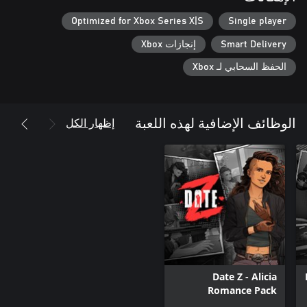
مرئيات جميلة على الطراز الهزلي: انغمس في عالم "Date Z" النابض
Optimized for Xbox Series X|S
Single player
بالحياة، والذي تم بعثه إلى الحياة من خلال مرئيات مذهلة مرسومة
Smart Delivery
إنجازات Xbox
الحفظ السحابي لـ Xbox
في "Date Z"، تصبح المهمة البسيطة المتمثلة في العثور على موعد
بحلول يوم الجمعة مسألة حياة أو موت. مع كل لحظة تمر، تواجهك
الساعة تدق.
إظهار الكل
الوظائف الإضافية لهذه اللعبة
Date Z - Alicia
Romance Pack