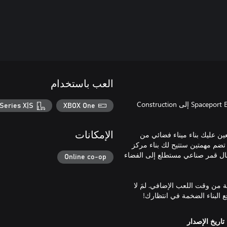
العب باستخدام
هل حلمت يومًا بالمشاركة في استكشاف الكون؟ إذن، أضف Spaceport Expansion إلى Construction
Series X|S
XBOX One
يتعين عليك بناء ميناء فضائي من
الإمكانات
تضم مهمتين ستتيح لك بناء مركز
سال قمر صناعي مستطلع إلى الفضاء
Online co-op
المزيد من المهام التي ستمنحك ما يقارب 40 إلى 50 ساعة من وقت اللعب الإضافي. لمَ لا
 البناء الضخمة في انتظارك!
تاريخ الإصدار