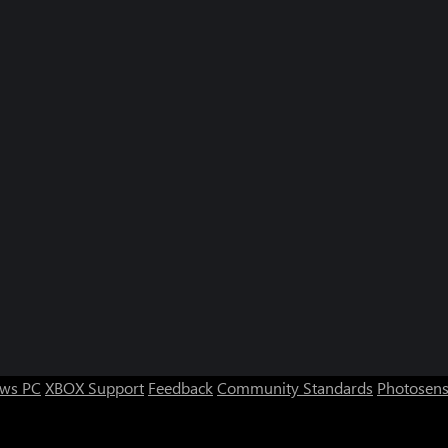
ws PC
XBOX Support
Feedback
Community Standards
Photosens