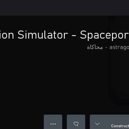
ion Simulator - Spacepor
astrag
•
محاكاة
● ● ●
Construct