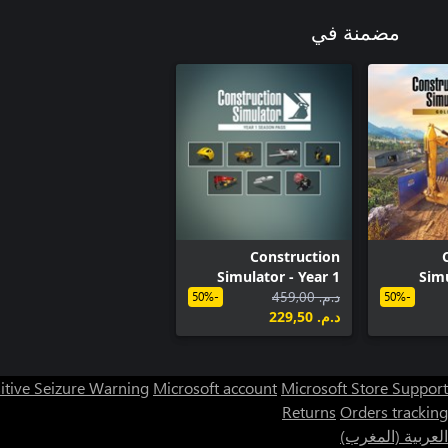
مضمنة في
Construction
Simulator - Year 1
Simu
د.م.‏ 459,00
Season Pass
-50%
-50%
د.م.‏ 229,50
itive Seizure Warning
Microsoft account
Microsoft Store Support
Returns
Orders tracking
العربية (المغرب)