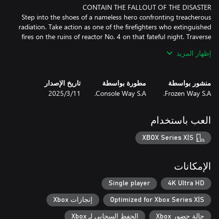
Step into the shoes of a nameless hero confronting treacherous
radiation. Take action as one of the firefighters who extinguished
fires on the ruins of reactor No. 4 on that fateful night. Traverse
the abandoned city of Pripyat as a dosimetrist, fighting against
إظهار المزيد
radioactive dust and clouds. In a radiation suit, explore the
tunnels under the reactor, in search of truth. Grab a shovel and
clear the radioactive graphite from the roof of Unit 3's turbine
منشور بواسطة
مطورة بواسطة
تاريخ الإصدار
Frozen Way S.A.
Console Way S.A.
11‏/3‏/2025
Your decisions will affect not only your fate and your loved ones
العب باستخدام
but also the world's fate. Confront the heartless apparatus of
Soviet repression and resist the KGB oppressors, or obediently
XBOX Series X|S
submit to their will. What will be more important to you - the
الإمكانات
Do you have the courage to uncover the truth about the disaster
Single player
4K Ultra HD
that changed the world? Now you have a unique opportunity to
Optimized for Xbox Series X|S
إنجازات Xbox
witness it and pay your part. Become a Chernobyl Liquidator and
immerse yourself in the events that altered the course of history
حالة حضور Xbox
الحفظ السحابي لـ Xbox