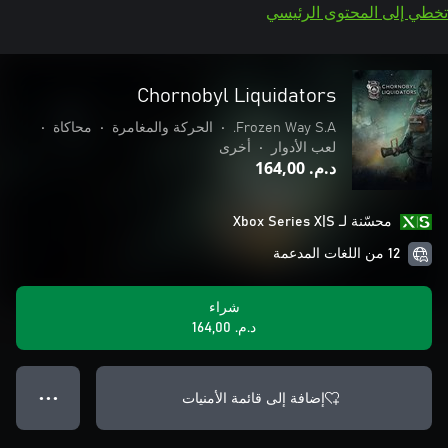
تخطي إلى المحتوى الرئيسي
Chornobyl Liquidators
Frozen Way S.A.
•
الحركة والمغامرة
•
محاكاة
•
لعب الأدوار
•
أخرى
د.م.‏ 164,00
محسّنة لـ Xbox Series X|S
12 من اللغات المدعمة
شراء
د.م.‏ 164,00
إضافة إلى قائمة الأمنيات
● ● ●