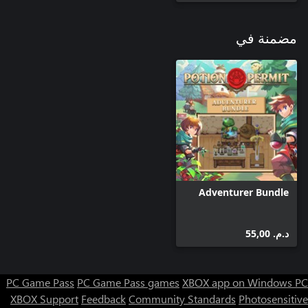
مضمنة في
Adventurer Bundle
د.م.‏ 55,00
PC Game Pass
PC Game Pass games
XBOX app on Windows PC
XBOX Support
Feedback
Community Standards
Photosensitive